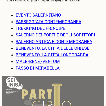
EVENTO SALERNITANO
PASSEGGIATA CONTEMPORANEA
TREKKING DEL PRINCIPE
SALERNO DEI POETI E DEGLI SCRITTORI
SALERNO ANTICA E CONTEMPORANEA
BENEVENTO, LA CITTÀ DELLE CHIESE
BENEVENTO, LA CITTÀ LONGOBARDA
MALE-BENE/VENTUM
PASSO DI MIRABELLA